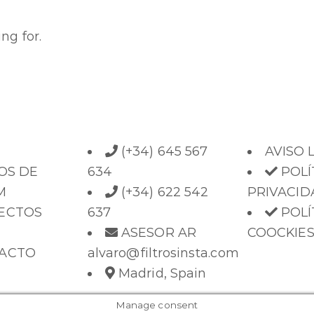
ng for.
(+34) 645 567
AVISO 
OS DE
634
POLÍ
M
(+34) 622 542
PRIVACID
ECTOS
637
POLÍ
ASESOR AR
COOCKIE
ACTO
alvaro@filtrosinsta.com
Madrid, Spain
Manage consent