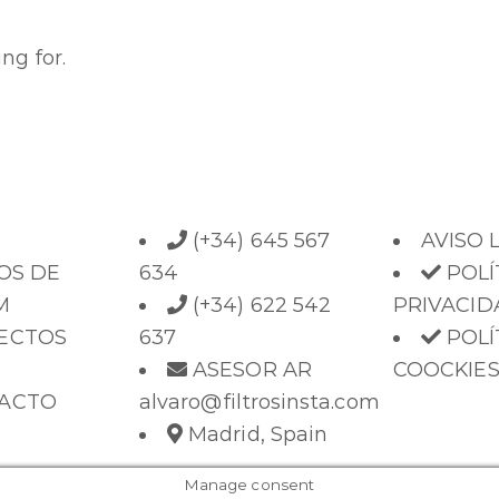
ng for.
(+34) 645 567
AVISO 
OS DE
634
POLÍ
M
(+34) 622 542
PRIVACID
ECTOS
637
POLÍ
ASESOR AR
COOCKIE
ACTO
alvaro@filtrosinsta.com
Madrid, Spain
Manage consent