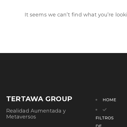
It seems we can’t find what you’re looki
TERTAWA GROUP
HOME
Realidad Aumentada y
Metaversos
FILTROS
DE