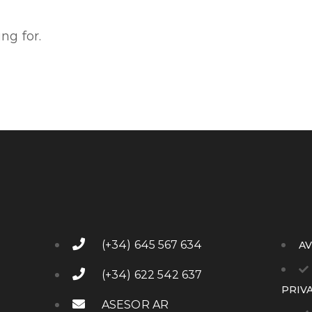
ng for.
(+34) 645 567 634
AV
(+34) 622 542 637
PRIV
ASESOR AR