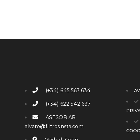
(+34) 645 567 634
AV
(+34) 622 542 637
PRIV
ASESOR AR
alvaro@filtrosinsta.com
COOC
Madrid, Spain