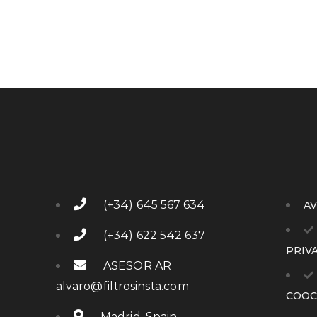
(+34) 645 567 634
AV
(+34) 622 542 637
PRIV
ASESOR AR
alvaro@filtrosinsta.com
COOC
Madrid, Spain