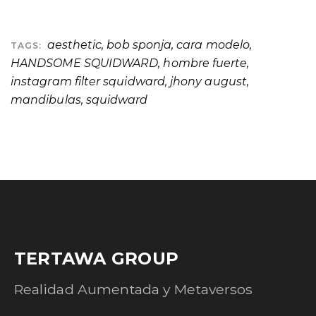
aesthetic
,
bob sponja
,
cara modelo
,
TAGS:
HANDSOME SQUIDWARD
,
hombre fuerte
,
instagram filter squidward
,
jhony august
,
mandibulas
,
squidward
TERTAWA GROUP
Realidad Aumentada y Metaversos