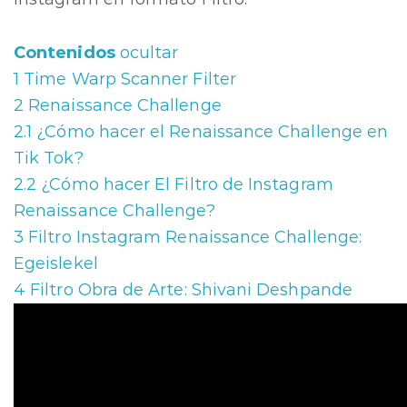
Contenidos
ocultar
1
Time Warp Scanner Filter
2
Renaissance Challenge
2.1
¿Cómo hacer el Renaissance Challenge en
Tik Tok?
2.2
¿Cómo hacer El Filtro de Instagram
Renaissance Challenge?
3
Filtro Instagram Renaissance Challenge:
Egeislekel
4
Filtro Obra de Arte: Shivani Deshpande