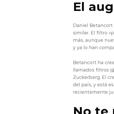
El aug
Daniel Betancort
similar. El filtr
más, aunque nueva
y ya lo han compa
Betancort ha crea
llamados filtros
r
Zuckerberg. El cr
del país, y está e
recientemente junt
No te 