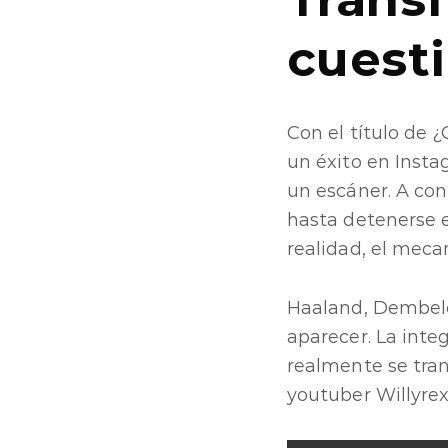
cuest
Con el título de 
un éxito en Instag
un escáner. A con
hasta detenerse 
realidad, el meca
Haaland, Dembelé
aparecer. La inte
realmente se tran
youtuber Willyre