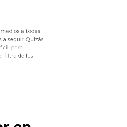
s medios a todas
 a seguir. Quizás
cil, pero
filtro de los
or en