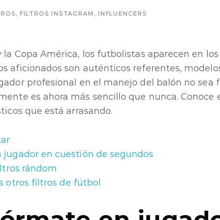
TROS
,
FILTROS INSTAGRAM
,
INFLUENCERS
 la Copa América, los futbolistas aparecen en lo
s aficionados son auténticos referentes, modelos
gador profesional en el manejo del balón no sea fá
mente es ahora más sencillo que nunca. Conoce el 
sticos que está arrasando.
tar
 jugador en cuestión de segundos
iltros rándom
s otros filtros de fútbol
fórmate en jugad