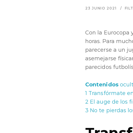
23 JUNIO 2021
FIL
Con la Eurocopa y
horas. Para mucho
parecerse a un ju
asemejarse física
parecidos futbolí
Contenidos
ocul
1
Transfórmate en
2
El auge de los f
3
No te pierdas lo
Trans