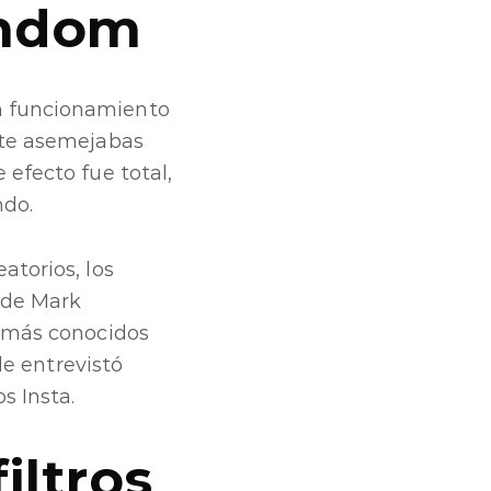
rándom
un funcionamiento
l te asemejabas
 efecto fue total,
ndo.
atorios, los
 de Mark
s más conocidos
le entrevistó
s Insta.
iltros