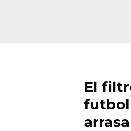
El fil
futbol
arras