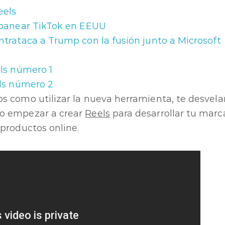
eels
banear TikTok en EEUU
trataca a Trump con la fusión junto a Microsoft
ls número 1
ls número 2
s como utilizar la nueva herramienta, te desvela
o empezar a crear
Reels
para desarrollar tu marc
productos online.