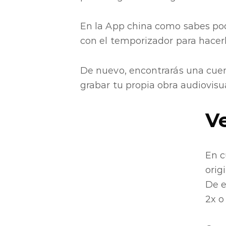
En la App china como sabes po
con el temporizador para hacer
De nuevo, encontrarás una cuen
grabar tu propia obra audiovisua
V
En c
origi
De e
2x o