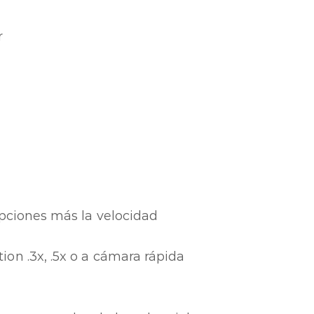
r
opciones más la velocidad
on .3x, .5x o a cámara rápida