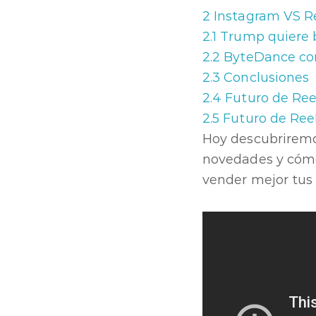
2
Instagram VS R
2.1
Trump quiere 
2.2
ByteDance con
2.3
Conclusiones
2.4
Futuro de Ree
2.5
Futuro de Ree
Hoy descubriremo
novedades y cóm
vender mejor tus 