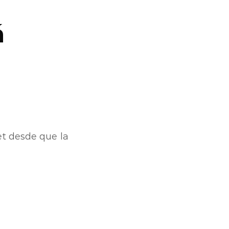
á
et desde que la
?