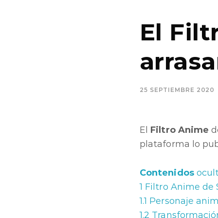
El Fil
arras
25 SEPTIEMBRE 2020
El
Filtro Anime
d
plataforma lo pub
Contenidos
ocul
1
Filtro Anime de
1.1
Personaje anim
1.2
Transformació