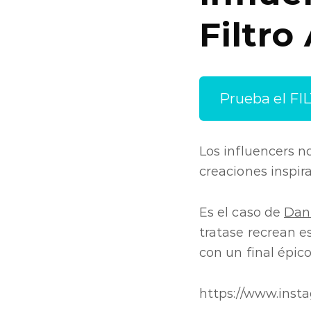
Filtr
Prueba el F
Los influencers n
creaciones inspir
Es el caso de
Dan
tratase recrean e
con un final épico
https://www.ins