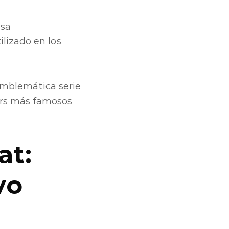
esa
lizado en los
 emblemática serie
ers más famosos
at:
vo