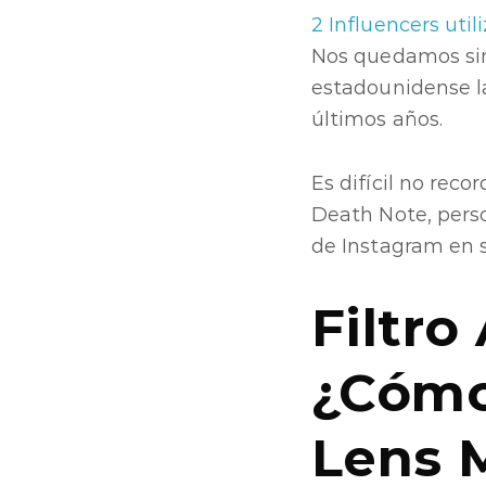
2
Influencers uti
Nos quedamos sin
estadounidense la
últimos años.
Es difícil no reco
Death Note, pers
de Instagram en s
Filtr
¿Cómo
Lens 