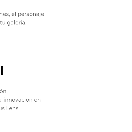
nes, el personaje
u galería.
l
ón,
a innovación en
us Lens.