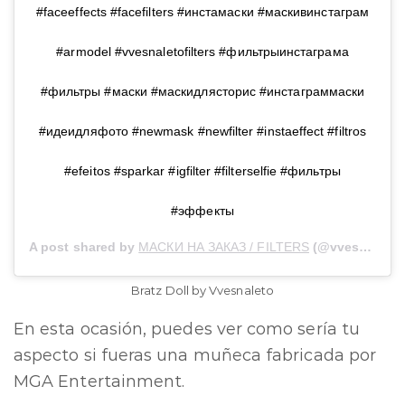
#faceeffects #facefilters #инстамаски #маскивинстаграм
#armodel #vvesnaletofilters #фильтрыинстаграма
#фильтры #маски #маскидлясторис #инстаграммаски
#идеидляфото #newmask #newfilter #instaeffect #filtros
#efeitos #sparkar #igfilter #filterselfie #фильтры
#эффекты
A post shared by
МАСКИ НА ЗАКАЗ / FILTERS
(@vvesnaleto) on
Bratz Doll by
Vvesnaleto
En esta ocasión, puedes ver como sería tu
aspecto si fueras una muñeca fabricada por
MGA Entertainment.