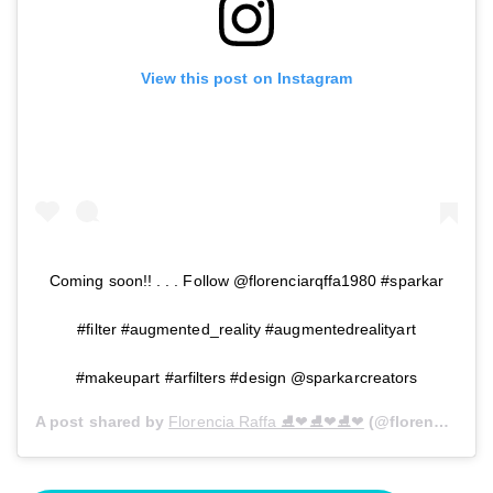
View this post on Instagram
Coming soon!! . . . Follow @florenciarqffa1980 #sparkar
#filter #augmented_reality #augmentedrealityart
#makeupart #arfilters #design @sparkarcreators
A post shared by
Florencia Raffa ⛸❤⛸❤⛸❤
(@florenciaraffa1980) on