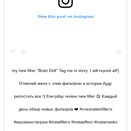
View this post on Instagram
my new filter “Bratz Doll” Tag me in story ,I will repost all!)
Отмечай меня с этим фильтром в истории,буду
репостить все !) Everyday review new filter 😋 Каждый
день обзор новых фильтров ❤️ #vvesnaletofilters
#маскиинстаграм #instafilters #instaeffect #instamasks