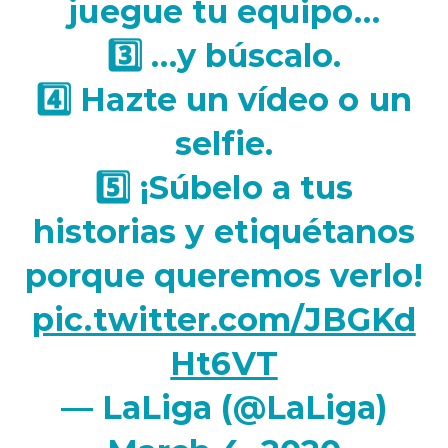
juegue tu equipo…
3️⃣ …y búscalo.
4️⃣ Hazte un vídeo o un
selfie.
5️⃣ ¡Súbelo a tus
historias y etiquétanos
porque queremos verlo!
pic.twitter.com/JBGKd
Ht6VT
— LaLiga (@LaLiga)