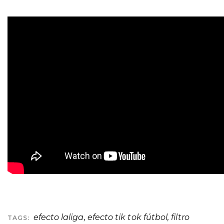
efecto laliga
,
efecto tik tok fútbol
,
filtro
TAGS: